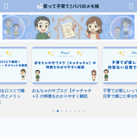
で確
おもちゃのサブスク【チャチャチ
子育てが楽しいって本当？何
ッ
ャ】の特徴をわかりやすく解説
日常で感じた幸せ5つ